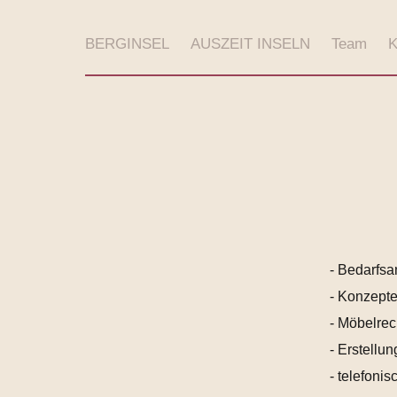
BERGINSEL
AUSZEIT INSELN
Team
K
- Bedarfsa
- Konzepte
- Möbelre
- Erstellu
- telefon