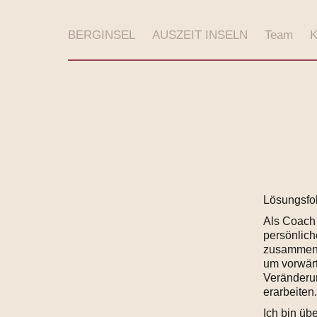
BERGINSEL
AUSZEIT INSELN
Team
K
Lösungsfo
Als Coach 
persönlich
zusammen e
um vorwär
Veränderu
erarbeiten.
Ich bin üb