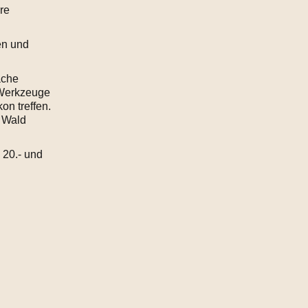
re
en und
ache
 Werkzeuge
on treffen.
 Wald
 20.- und