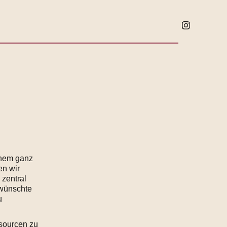
inem ganz
en wir
 zentral
ewünschte
u
ssourcen zu